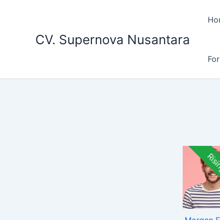
Lewati
ke
Ho
konten
CV. Supernova Nusantara
For
Risi
Morgan 