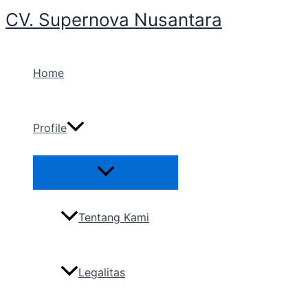
Menu
Menu
Wajib
Lewati
CV. Supernova Nusantara
Toggle
Toggle
ke
konten
Home
Profile
Tentang Kami
Legalitas