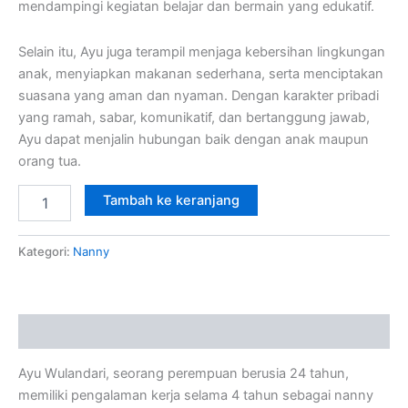
mendampingi kegiatan belajar dan bermain yang edukatif.
Selain itu, Ayu juga terampil menjaga kebersihan lingkungan
anak, menyiapkan makanan sederhana, serta menciptakan
suasana yang aman dan nyaman. Dengan karakter pribadi
yang ramah, sabar, komunikatif, dan bertanggung jawab,
Ayu dapat menjalin hubungan baik dengan anak maupun
orang tua.
Tambah ke keranjang
Kategori:
Nanny
Deskripsi
Ayu Wulandari, seorang perempuan berusia 24 tahun,
memiliki pengalaman kerja selama 4 tahun sebagai nanny