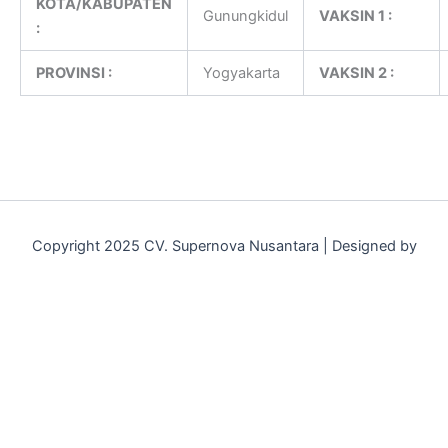
KOTA/KABUPATEN
Gunungkidul
VAKSIN 1 :
:
PROVINSI :
Yogyakarta
VAKSIN 2 :
Copyright 2025 CV. Supernova Nusantara | Designed by