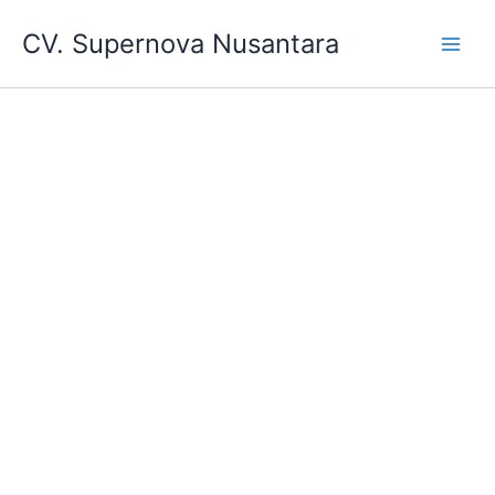
Lewati
Main
CV. Supernova Nusantara
ke
Men
konten
Kuantitas
Ayu
Wulandari