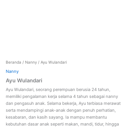
Beranda
/
Nanny
/ Ayu Wulandari
Nanny
Ayu Wulandari
Ayu Wulandari, seorang perempuan berusia 24 tahun,
memiliki pengalaman kerja selama 4 tahun sebagai nanny
dan pengasuh anak. Selama bekerja, Ayu terbiasa merawat
serta mendampingi anak-anak dengan penuh perhatian,
kesabaran, dan kasih sayang. Ia mampu membantu
kebutuhan dasar anak seperti makan, mandi, tidur, hingga