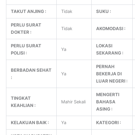
TAKUT ANJING :
Tidak
SUKU :
PERLU SURAT
Tidak
AKOMODASI :
DOKTER :
PERLU SURAT
LOKASI
Ya
POLISI :
SEKARANG :
PERNAH
BERBADAN SEHAT
Ya
BEKERJA DI
:
LUAR NEGERI :
MENGERTI
TINGKAT
Mahir Sekali
BAHASA
KEAHLIAN :
ASING :
KELAKUAN BAIK :
Ya
KATEGORI :